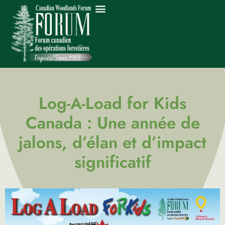
Log-A-Load for Kids
Canada : Une année de
jalons, d’élan et d’impact
significatif